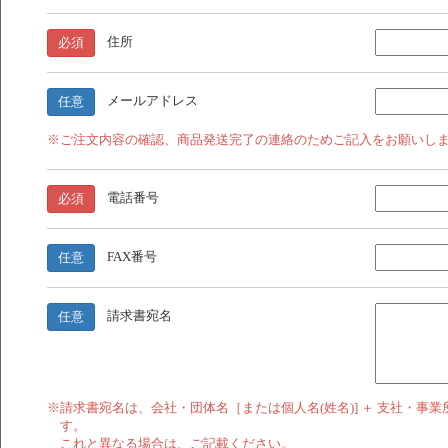
住所
必須
メールアドレス
任意
※ご注文内容の確認、商品発送完了の連絡のためご記入をお願いし
電話番号
必須
FAX番号
任意
請求書宛名
任意
※請求書宛名は、会社・団体名［または個人名(姓名)] ＋ 支社・事
す。
これと異なる場合は、ご記載ください。