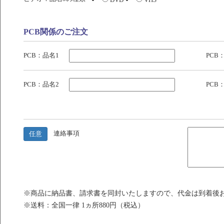
PCB関係のご注文
PCB：品名1
PCB
PCB：品名2
PCB
連絡事項
任意
※商品に納品書、請求書を同封いたしますので、代金は到着後
※送料：全国一律 1ヵ所880円（税込）