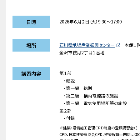
日時
2026年６月２日（火）9:30～17:00
場所
石川県地場産業振興センター
本館１階
金沢市鞍月2丁目１番地
講習内容
第１部
・概説
・第一編 総則
・第二編 構内電線路の施設
・第三編 電気使用場所等の施設
第２部
・付録
※建築・設備施工管理ＣＰＤ制度の登録講習会（(一
CPD、日本建築家協会CPD、建築設備士関係団体C