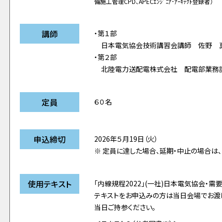
備施工管理CPD、APECｴﾝｼﾞﾆｱ･ｱｰｷﾃｸﾄ登録者）
講師
・第１部
日本電気協会技術講習会講師 佐野 
・第２部
北陸電力送配電株式会社 配電部業務
定員
６０名
申込締切
2026年５月19日（火）
※ 定員に達した場合、延期・中止の場合は
使用テキスト
「内線規程2022」(一社)日本電気協会・需要
テキストをお申込みの方は当日会場でお渡
当日ご持参ください。