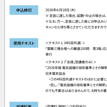
申込締切
2026年６月18日（木）
※ 定員に達した場合、延期・中止の場合は
※なお、万一、定員に達した後にお申込み
キャンセル待ち等とさせていただきますので
使用テキスト
＜テキスト１（4科目共通）＞
「電験三種合格への厳選100問 第3版」
発行
＜テキスト２（「法規」受講者のみ）＞
「2026年版 電気設備の技術基準とその解
日本電気協会
・①の4科目共通テキストのほかに必要に
・但し、「電気設備の技術基準とその解釈
のでも不都合はありませんので、お持ちの書
受講料等
〈受講料（税別）〉（1科目当り）