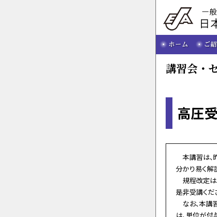
講習会・
高圧受
本講習は、昨
分かり易く解
規程改定は5
是非受講くだ
なお、本講習
は、単位が付