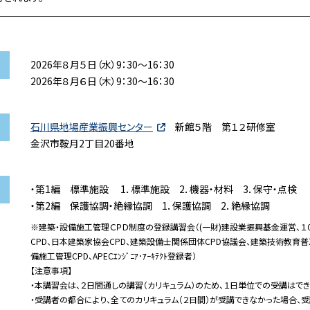
2026年８月５日（水）9：30～16：30
2026年８月６日（木）9：30～16：30
石川県地場産業振興センター
新館５階 第１２研修室
金沢市鞍月2丁目20番地
・第1編 標準施設 1．標準施設 2．機器・材料 3．保守・点検
・第2編 保護協調・絶縁協調 1．保護協調 2．絶縁協調
※建築・設備施工管理ＣＰＤ制度の登録講習会（(一財)建設業振興基金運営、１０
CPD、日本建築家協会CPD、建築設備士関係団体CPD協議会、建築技術教育普及ｾ
備施工管理CPD、APECｴﾝｼﾞﾆｱ･ｱｰｷﾃｸﾄ登録者）
【注意事項】
・本講習会は、２日間通しの講習（カリキュラム）のため、１日単位での受講はでき
・受講者の都合により、全てのカリキュラム（２日間）が受講できなかった場合、