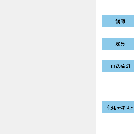
講師
定員
申込締切
使用テキスト